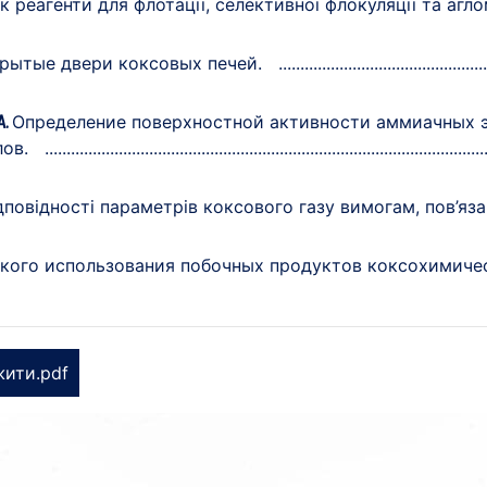
 реагенти для флотації, селективної флокуляції та аглом
крытые двери коксовых печей.
Определение поверхностной активности аммиачных э
А.
ов.
дповідності параметрів коксового газу вимогам, пов’яза
кого использования побочных продуктов коксохимиче
жити.pdf