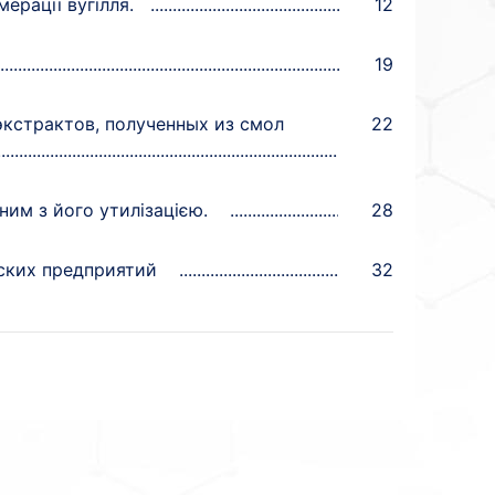
ерації вугілля.
12
19
кстрактов, полученных из смол
22
ним з його утилізацією.
28
ских предприятий
32