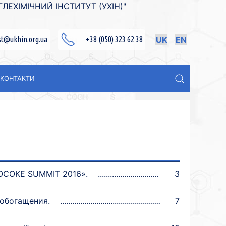
ЕХІМІЧНИЙ ІНСТИТУТ (УХІН)"
st@ukhin.org.ua
+38 (050) 323 62 38
UK
EN
КОНТАКТИ
ROCOKE SUMMIT 2016».
3
еобогащения.
7