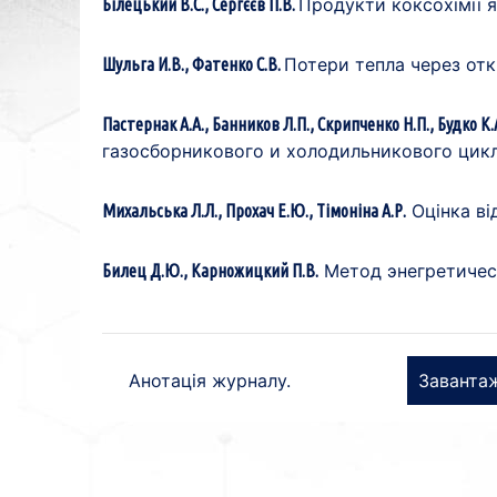
Продукти коксохімії як
Білецький В.С., Сергєєв П.В.
Потери тепла через от
Шульга И.В., Фатенко С.В.
Пастернак А.А., Банников Л.П., Скрипченко Н.П., Будко К.
газосборникового и холодильникового цикл
Оцінка ві
Михальська Л.Л., Прохач Е.Ю., Тімоніна А.Р.
Метод энегретичес
Билец Д.Ю., Карножицкий П.В.
Анотація журналу.
Заванта