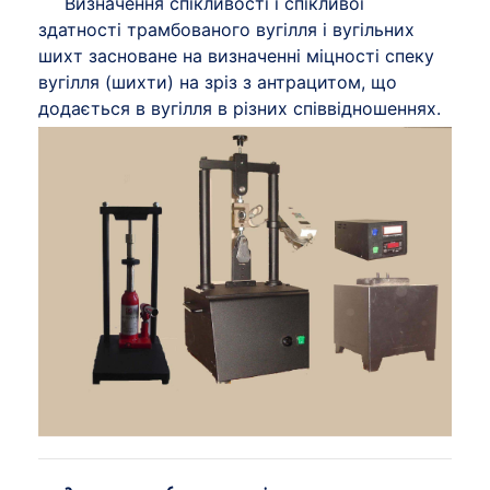
Визначення спікливості і спікливої
здатності трамбованого вугілля і вугільних
шихт засноване на визначенні міцності спеку
вугілля (шихти) на зріз з антрацитом, що
додається в вугілля в різних співвідношеннях.