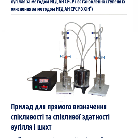
вугілля за методом ИГД АН СРСР і встановлення ступеня їх
)
окиснення за методом ИГД АН СРСР-УХІН"
Прилад для прямого визначення
спікливості та спікливої здатності
вугілля і шихт