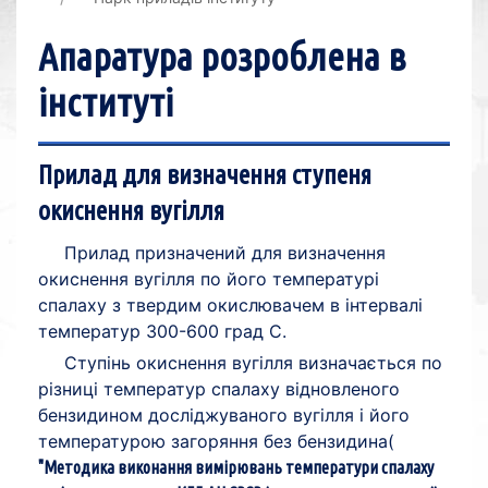
Апаратура розроблена в
інституті
Прилад для визначення ступеня
окиснення вугілля
Прилад призначений для визначення
окиснення вугілля по його температурі
спалаху з твердим окислювачем в інтервалі
температур 300-600 град С.
Ступінь окиснення вугілля визначається по
різниці температур спалаху відновленого
бензидином досліджуваного вугілля і його
температурою загоряння без бензидина(
"Методика виконання вимірювань температури спалаху