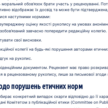
ть моральний обов’язок брати участь у рецензуванні. П
ктивно відображає їх досвід та може бути підтверджена
тися наступними нормами:
еупереджену оцінку якості рукопису на умовах анонімно
обов’язаний завчасно попередити редакційну колегію.
тувати свої висновки.
кційної колегії на будь-які порушення авторами етични
дгук на рукопис.
фіденційним документом. Рецензент має право розкрива
я в рецензованому рукопису, лише за письмової згоди в
щодо порушень етичних норм
бирає конкретний випадок скарги відповідно до її хара
ні Комітетом з публікаційної етики (Committee on Publi