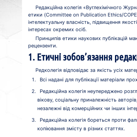
Редакційна колегія «Вуглехімічного Журн
етики (Committee on Publication Ethics/COP
інтелектуальну власність, підвищення якос
інтересах окремих осіб.
Принципів етики наукових публікацій маю
рецензенти.
1. Етичні зобов’язання редак
Редколегія відповідає за якість усіх ма
Всі надані для публікації матеріали про
Редакційна колегія неупереджено розгл
вікову, соціальну приналежність авторів
незалежні від комерційних чи інших інт
Редакційна колегія бореться проти фаль
копіювання змісту в різних статтях.