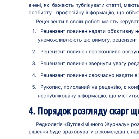
вчені, які бажають публікувати статті, маю
особисту і професійну інформацію, що об’є
Рецензенти в своїй роботі мають керува
Рецензент повинен надати об’єктивну н
унеможливлюють цю вимогу, рецензент з
Рецензент повинен переконливо обґрун
Рецензент повинен звернути увагу реда
Рецензент повинен своєчасно надати ві
Рукопис, присланий на рецензію, є кон
неопубліковану інформацію, що міститьс
4. Порядок розгляду скарг 
Редколегія «Вуглехімічного Журналу» роз
рішення буде враховувати рекомендації, нада