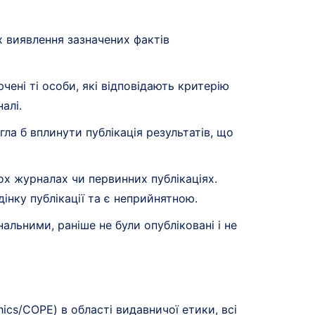
х виявлення зазначених фактів
ючені ті особи, які відповідають критерію
алі.
ла б вплинути публікація результатів, що
ох журналах чи первинних публікаціях.
інку публікації та є неприйнятною.
альними, раніше не були опубліковані і не
hics/COPE) в області видавничої етики, всі