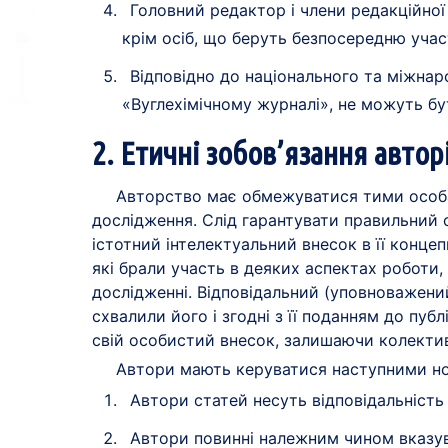
Головний редактор і члени редакційної
крім осіб, що беруть безпосередню участ
Відповідно до національного та міжна
«Вуглехімічному журналі», не можуть бу
2. Етичні зобов’язання автор
Авторство має обмежуватися тими особам
дослідження. Слід гарантувати правильний ск
істотний інтелектуальний внесок в її конце
які брали участь в деяких аспектах роботи,
дослідженні. Відповідальний (уповноважений
схвалили його і згодні з її поданням до пу
свій особистий внесок, залишаючи колективн
Автори мають керуватися наступними н
Автори статей несуть відповідальність 
Автори повинні належним чином вказув