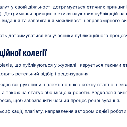
алу» у своїй діяльності дотримується етичних принципі
E). Дотримання принципів етики наукових публікацій на
ті видання та запобігання можливості неправомірного в
ть дотримуватися всі учасники публікаційного процесу:
ційної колегії
теріалів, що публікуються у журналі і керується такими
ходять ретельний відбір і рецензування.
ядає всі рукописи, належно оцінює кожну статтю, незва
, а також на статус або місце їх роботи. Редколегія ви
ересів, щоб забезпечити чесний процес рецензування.
сифікації, плагіату, направлення автором однієї роботи