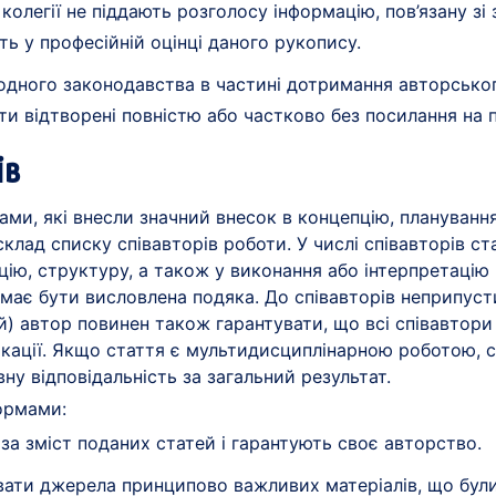
 колегії не піддають розголосу інформацію, пов’язану з
ь у професійній оцінці даного рукопису.
родного законодавства в частині дотримання авторськог
ти відтворені повністю або частково без посилання на
ів
и, які внесли значний внесок в концепцію, планування
лад списку співавторів роботи. У числі співавторів стат
пцію, структуру, а також у виконання або інтерпретацію
 має бути висловлена подяка. До співавторів неприпусти
) автор повинен також гарантувати, що всі співавтори
блікації. Якщо стаття є мультидисциплінарною роботою, 
у відповідальність за загальний результат.
ормами:
за зміст поданих статей і гарантують своє авторство.
ати джерела принципово важливих матеріалів, що були 