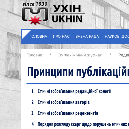
ГОЛОВНА
ПРО НАС
ВЧЕНА РАДА
НАУКОВІ ДО
Головна
Вуглеxімічний журнал
Реда
Принципи публікаційн
Етичні зобов’язання редакційної колегії
Етичні зобов’язання авторів
Етичні зобов’язання рецензентів
Порядок розгляду скарг щодо порушень етичних 