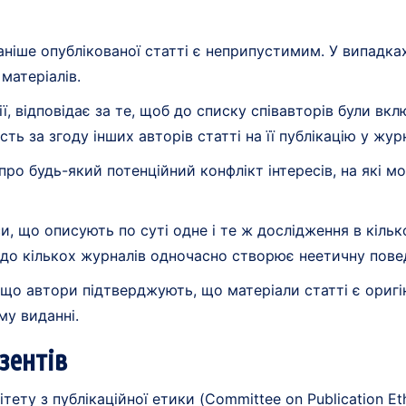
раніше опублікованої статті є неприпустимим. У випадка
матеріалів.
, відповідає за те, щоб до списку співавторів були вкл
сть за згоду інших авторів статті на її публікацію у журн
о будь-який потенційний конфлікт інтересів, на які мог
, що описують по суті одне і те ж дослідження в кільк
до кількох журналів одночасно створює неетичну повед
що автори підтверджують, що матеріали статті є оригін
му виданні.
зентів
тету з публікаційної етики (Committee on Publication Et