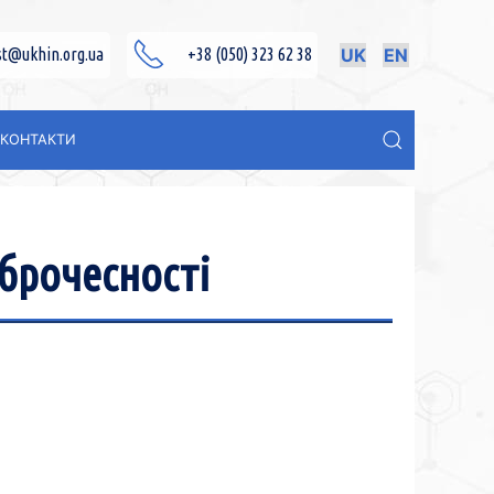
st@ukhin.org.ua
+38 (050) 323 62 38
UK
EN
КОНТАКТИ
брочесності