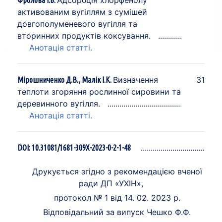
Адсорбція хлорфенолу
Фролова І.Б.
активованим вугіллям з сумішей
довгополуменевого вугілля та
вторинних продуктів коксування.
Анотація статті.
Визначення
31
Мірошниченко Д.В., Малік І.К.
теплоти згоряння рослинної сировини та
деревинного вугілля.
Анотація статті.
DOI: 10.31081/1681-309X-2023-0-2-1-48
Друкується згідно з рекомендацією вченої
ради ДП «УХІН»,
протокол № 1 від 14. 02. 2023 р.
Відповідальний за випуск Чешко Ф.Ф.