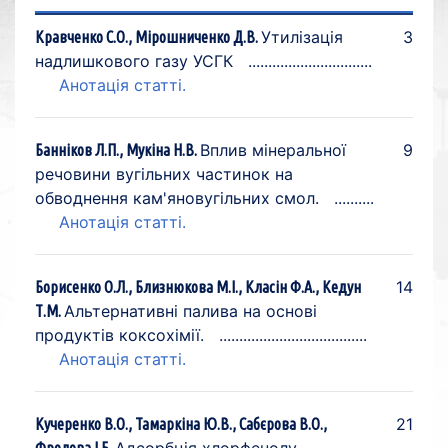
Утилізація
3
Кравченко С.О., Мірошниченко Д.В.
надлишкового газу УСГК
Анотація статті.
Вплив мінеральної
9
Банніков Л.П., Мукіна Н.В.
речовини вугільних частинок на
обводнення кам'яновугільних смол.
Анотація статті.
14
Борисенко О.Л., Близнюкова М.І., Класін Ф.А., Кедун
Альтернативні палива на основі
Т.М.
продуктів коксохімії.
Анотація статті.
21
Кучеренко В.О., Тамаркіна Ю.В., Сабєрова В.О.,