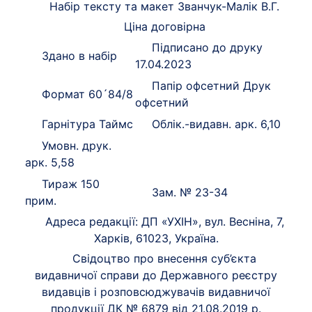
Набір тексту та макет Званчук-Малік В.Г.
Ціна договірна
Підписано до друку
Здано в набір
17.04.2023
Папір офсетний Друк
Формат 60´84/8
офсетний
Гарнітура Таймс
Облік.-видавн. арк. 6,10
Умовн. друк.
арк. 5,58
Тираж 150
Зам. № 23-34
прим.
Адреса редакції: ДП «УХІН», вул. Весніна, 7,
Харків, 61023, Україна.
Свідоцтво про внесення суб’єкта
видавничої справи до Державного реєстру
видавців і розповсюджувачів видавничої
продукції ДК № 6879 від 21.08.2019 р.